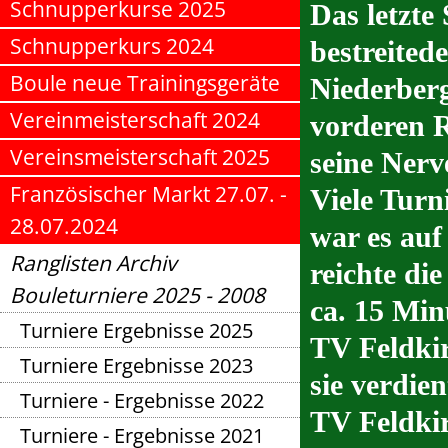
Schnupperkurse 2025
Das letzte
Schnupperkurs 2024
bestreite
Boule neue Trainingsgeräte
Niederberg
Vereinmeisterschaft 2024
vorderen R
Vereinsmeisterschaft 2025
seine Nerv
Französischer Markt 27.07. -
Viele Turn
28.07.2024
war es auf
Ranglisten Archiv
reichte di
Bouleturniere 2025 - 2008
ca. 15 Mi
Turniere Ergebnisse 2025
TV Feldkir
Turniere Ergebnisse 2023
sie verdi
Turniere - Ergebnisse 2022
TV Feldkir
Turniere - Ergebnisse 2021