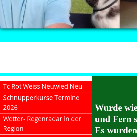
Tc Rot Weiss Neuwied Neu
Schnupperkurse Termine
Wurde wie 
2026
und Fern 
Wetter- Regenradar in der
Region
Es wurden 