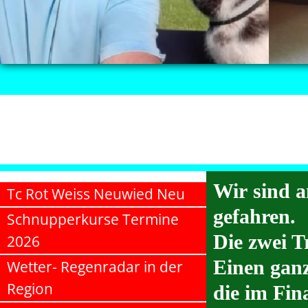
Wir sind a
Tc Rot Weiss Neuwied Neu
gefahren.
Schnupperkurse Termine
Die zwei T
2026
Einen ganz
Wetter- Regenradar in der
Region
die im Fi