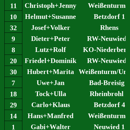
Christoph+Jenny
Weißenturm 
11
Helmut+Susanne
Betzdorf 1
10
Josef+Volker
Rhens
32
Dieter+Peter
RW-Neuwied 
9
Lutz+Rolf
KO-Niederberg
8
Friedel+Dominik
RW-Neuwied 
20
Hubert+Marita
Weißenturm/Urm
30
Uwe+Jan
Bad-Breisig 2
7
Tock+Ulla
Rheinbrohl 2
18
Carlo+Klaus
Betzdorf 4
29
Hans+Manfred
Weißenturm 
14
Gabi+Walter
Neuwied 1
1