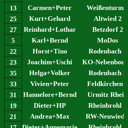
Carmen+Peter
Weißenturm 
13
Kurt+Gehard
Altwied 2
25
Reinhard+Lothar
Betzdorf 2
27
Karl+Bernd
MoDos
5
Horst+Tino
Rodenbach 1
22
Joachim+Uschi
KO-Nebenboul
23
Helga+Volker
Rodenbach 2
35
Vivien+Peter
Feldkirchen 3
33
Hannelore+Bernd
Urmitz Rhein
31
Dieter+HP
Rheinbrohl 3
19
Andrea+Max
RW-Neuwied 
21
Dieter+Annemarie
Rheinbrohl 1
17