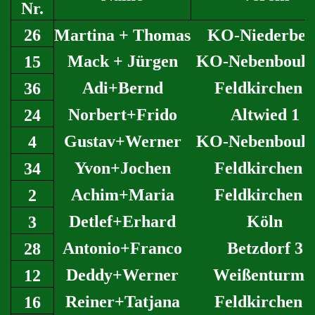
Nr.
26
Martina + Thomas
KO-Niederber
Mack + Jürgen
KO-Nebenboule
15
Adi+Bernd
Feldkirchen 5
36
Norbert+Frido
Altwied 1
24
Gustav+Werner
KO-Nebenboule
4
Yvon+Jochen
Feldkirchen 4
34
Achim+Maria
Feldkirchen 1
2
Detlef+Erhard
Köln
3
Antonio+Franco
Betzdorf 3
28
Deddy+Werner
Weißenturm 
12
Reiner+Tatjana
Feldkirchen 2
16